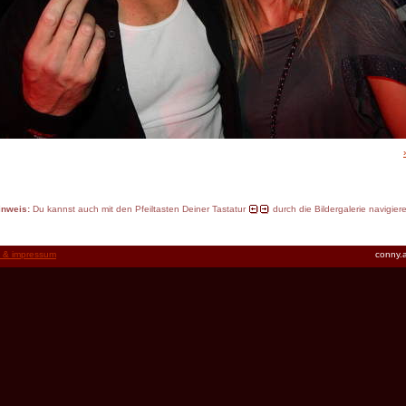
inweis:
Du kannst auch mit den Pfeiltasten Deiner Tastatur
durch die Bildergalerie navigier
t & impressum
conny.a