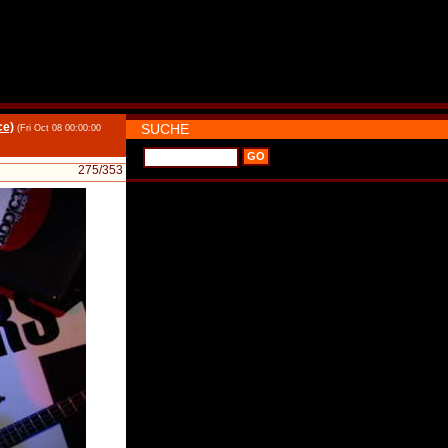
ce)
SUCHE
(Fri Oct 08 00:00:00
275
/353