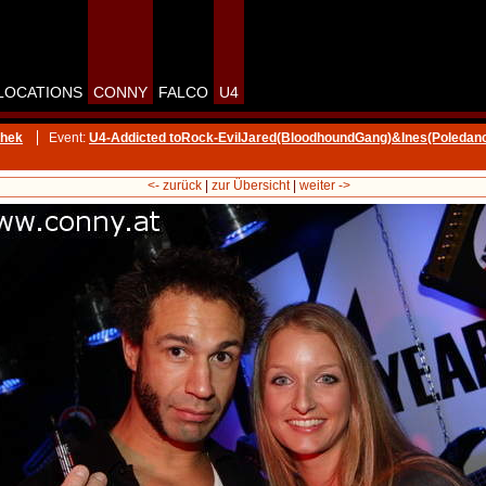
LOCATIONS
CONNY
FALCO
U4
thek
Event:
U4-Addicted toRock-EvilJared(BloodhoundGang)&Ines(Poledan
<- zurück
|
zur Übersicht
|
weiter ->