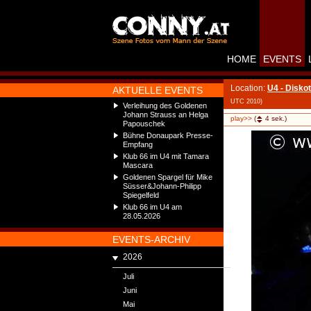
HOME
EVENTS
Location:
U4 - Disko
AKTUELLE EVENTS
UTC 2010)
Verleihung des Goldenen
Johann Strauss an Helga
play>>
(
4
sek.)
Papouschek
Bühne Donaupark Presse-
Empfang
Klub 66 im U4 mit Tamara
Mascara
Goldenen Spargel für Mike
Süsser&Johann-Philipp
Spiegelfeld
Klub 66 im U4 am
28.05.2026
EVENTS-ARCHIV
2026
Juli
Juni
Mai