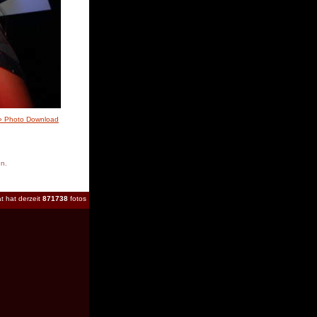
» Photo Download
en.
t hat derzeit
871738
fotos