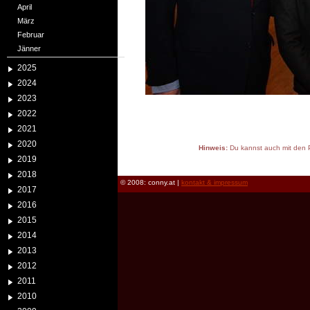
April
März
Februar
Jänner
2025
2024
2023
2022
2021
2020
Hinweis:
Du kannst auch mit den P
2019
reload
2018
© 2008: conny.at |
kontakt & impressum
2017
2016
2015
2014
2013
2012
2011
2010