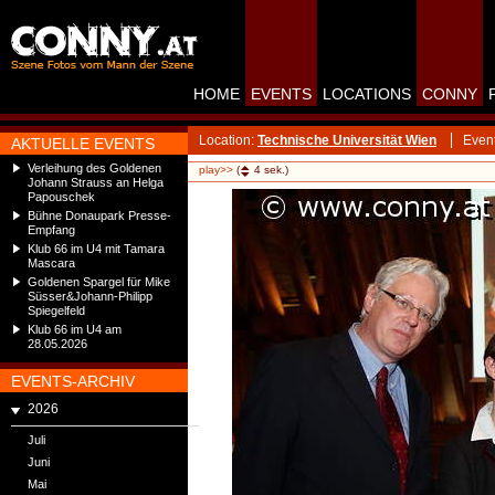
HOME
EVENTS
LOCATIONS
CONNY
Location:
Technische Universität Wien
Even
AKTUELLE EVENTS
Verleihung des Goldenen
play>>
(
4
sek.)
Johann Strauss an Helga
Papouschek
Bühne Donaupark Presse-
Empfang
Klub 66 im U4 mit Tamara
Mascara
Goldenen Spargel für Mike
Süsser&Johann-Philipp
Spiegelfeld
Klub 66 im U4 am
28.05.2026
EVENTS-ARCHIV
2026
Juli
Juni
Mai