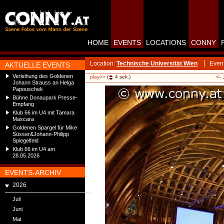
HOME
EVENTS
LOCATIONS
CONNY
Location:
Technische Universität Wien
Even
AKTUELLE EVENTS
Verleihung des Goldenen
<-
play>>
(
4
sek.)
Johann Strauss an Helga
Papouschek
Bühne Donaupark Presse-
Empfang
Klub 66 im U4 mit Tamara
Mascara
Goldenen Spargel für Mike
Süsser&Johann-Philipp
Spiegelfeld
Klub 66 im U4 am
28.05.2026
EVENTS-ARCHIV
2026
Juli
Juni
Mai