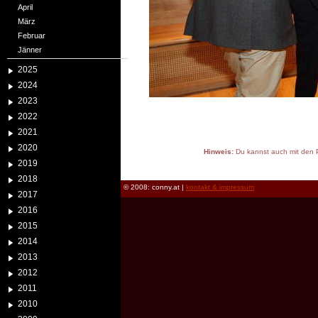
April
März
Februar
Jänner
2025
2024
2023
2022
2021
2020
Hinweis:
Du kannst auch mit den P
2019
reload
2018
© 2008: conny.at |
kontakt & impressum
2017
2016
2015
2014
2013
2012
2011
2010