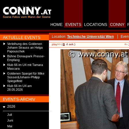
HOME
EVENTS
LOCATIONS
CONNY
Location:
Technische Universität Wien
Even
AKTUELLE EVENTS
Verleihung des Goldenen
<-
play>>
(
4
sek.)
Johann Strauss an Helga
Papouschek
Bühne Donaupark Presse-
Empfang
Klub 66 im U4 mit Tamara
Mascara
Goldenen Spargel für Mike
Süsser&Johann-Philipp
Spiegelfeld
Klub 66 im U4 am
28.05.2026
EVENTS-ARCHIV
2026
Juli
Juni
Mai