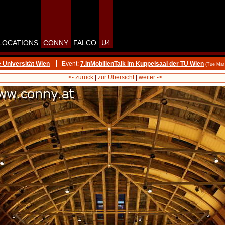
LOCATIONS
CONNY
FALCO
U4
 Universität Wien
Event:
7.InMobilienTalk im Kuppelsaal der TU Wien
(Tue Mar
<- zurück
|
zur Übersicht
|
weiter ->