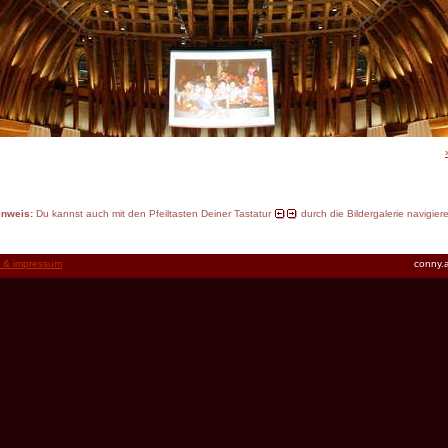
inweis:
Du kannst auch mit den Pfeiltasten Deiner Tastatur
durch die Bildergalerie navigier
t & impressum
conny.a