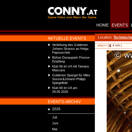
HOME
EVENTS
Location:
Technische
AKTUELLE EVENTS
Verleihung des Goldenen
play>>
(
4
sek.)
Johann Strauss an Helga
Papouschek
Bühne Donaupark Presse-
Empfang
Klub 66 im U4 mit Tamara
Mascara
Goldenen Spargel für Mike
Süsser&Johann-Philipp
Spiegelfeld
Klub 66 im U4 am
28.05.2026
EVENTS-ARCHIV
2026
Juli
Juni
Mai