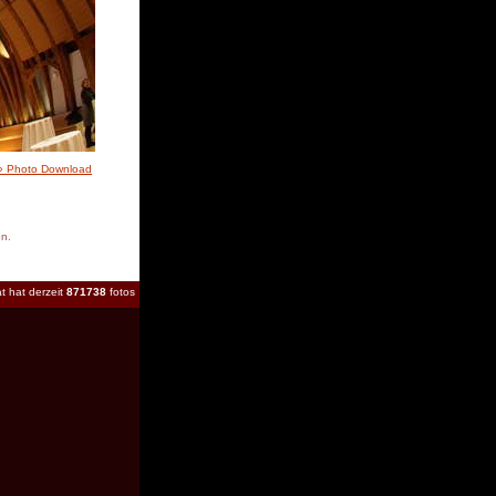
» Photo Download
en.
t hat derzeit
871738
fotos