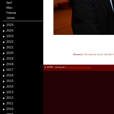
April
März
Februar
Jänner
2025
2024
2023
2022
2021
2020
Hinweis:
Du kannst auch mit den P
2019
reload
2018
© 2008: conny.at |
kontakt & impressum
2017
2016
2015
2014
2013
2012
2011
2010