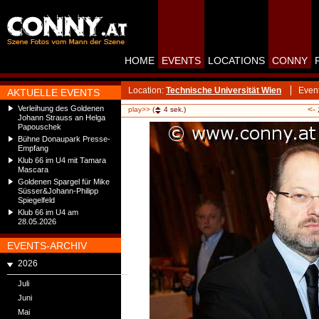
HOME
EVENTS
LOCATIONS
CONNY
Location:
Technische Universität Wien
Even
AKTUELLE EVENTS
Verleihung des Goldenen
<-
play>>
(
4
sek.)
Johann Strauss an Helga
Papouschek
Bühne Donaupark Presse-
Empfang
Klub 66 im U4 mit Tamara
Mascara
Goldenen Spargel für Mike
Süsser&Johann-Philipp
Spiegelfeld
Klub 66 im U4 am
28.05.2026
EVENTS-ARCHIV
2026
Juli
Juni
Mai