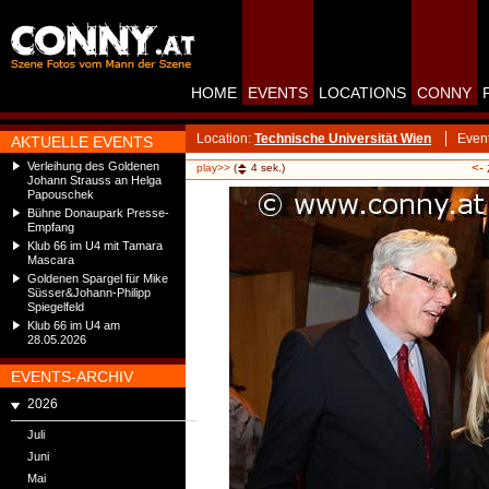
HOME
EVENTS
LOCATIONS
CONNY
Location:
Technische Universität Wien
Even
AKTUELLE EVENTS
Verleihung des Goldenen
<-
play>>
(
4
sek.)
Johann Strauss an Helga
Papouschek
Bühne Donaupark Presse-
Empfang
Klub 66 im U4 mit Tamara
Mascara
Goldenen Spargel für Mike
Süsser&Johann-Philipp
Spiegelfeld
Klub 66 im U4 am
28.05.2026
EVENTS-ARCHIV
2026
Juli
Juni
Mai