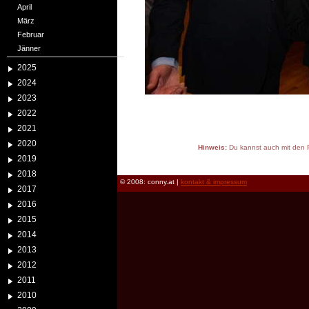
April
März
Februar
Jänner
2025
2024
2023
2022
2021
2020
Hinweis:
Du kannst auch mit den P
2019
reload
2018
© 2008: conny.at |
kontakt & impressum
2017
2016
2015
2014
2013
2012
2011
2010