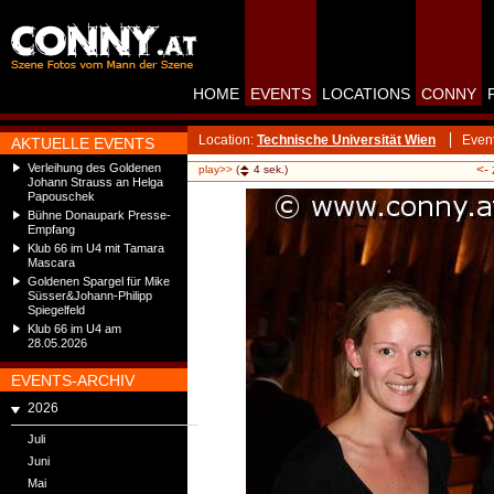
HOME
EVENTS
LOCATIONS
CONNY
Location:
Technische Universität Wien
Even
AKTUELLE EVENTS
Verleihung des Goldenen
<-
play>>
(
4
sek.)
Johann Strauss an Helga
Papouschek
Bühne Donaupark Presse-
Empfang
Klub 66 im U4 mit Tamara
Mascara
Goldenen Spargel für Mike
Süsser&Johann-Philipp
Spiegelfeld
Klub 66 im U4 am
28.05.2026
EVENTS-ARCHIV
2026
Juli
Juni
Mai