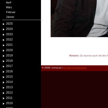
April
März
Februar
Jänner
2025
2024
2023
2022
2021
2020
2019
Hinweis:
Du kannst auch mit den P
reload
2018
2017
© 2008: conny.at |
kontakt & impressum
2016
2015
2014
2013
2012
2011
2010