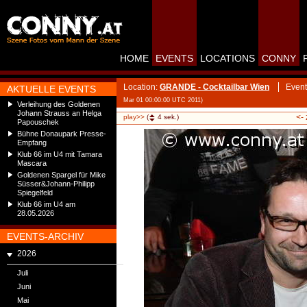
HOME
EVENTS
LOCATIONS
CONNY
Location:
GRANDE - Cocktailbar Wien
Event
AKTUELLE EVENTS
Mar 01 00:00:00 UTC 2011)
Verleihung des Goldenen
Johann Strauss an Helga
<-
play>>
(
4
sek.)
Papouschek
Bühne Donaupark Presse-
Empfang
Klub 66 im U4 mit Tamara
Mascara
Goldenen Spargel für Mike
Süsser&Johann-Philipp
Spiegelfeld
Klub 66 im U4 am
28.05.2026
EVENTS-ARCHIV
2026
Juli
Juni
Mai