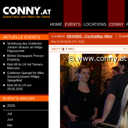
HOME
EVENTS
LOCATIONS
CONNY
Location:
GRANDE - Cocktailbar Wien
Event
AKTUELLE EVENTS
Mar 01 00:00:00 UTC 2011)
Verleihung des Goldenen
Johann Strauss an Helga
<-
play>>
(
4
sek.)
Papouschek
Bühne Donaupark Presse-
Empfang
Klub 66 im U4 mit Tamara
Mascara
Goldenen Spargel für Mike
Süsser&Johann-Philipp
Spiegelfeld
Klub 66 im U4 am
28.05.2026
EVENTS-ARCHIV
2026
Juli
Juni
Mai