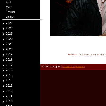
April
März
Februar
Jänner
2025
2024
2023
2022
2021
2020
2019
Hinweis:
Du kannst auch mit den P
reload
2018
2017
© 2008: conny.at |
kontakt & impressum
2016
2015
2014
2013
2012
2011
2010