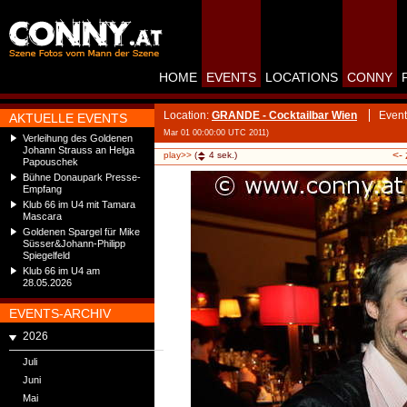
HOME
EVENTS
LOCATIONS
CONNY
Location:
GRANDE - Cocktailbar Wien
Event
AKTUELLE EVENTS
Mar 01 00:00:00 UTC 2011)
Verleihung des Goldenen
Johann Strauss an Helga
<-
play>>
(
4
sek.)
Papouschek
Bühne Donaupark Presse-
Empfang
Klub 66 im U4 mit Tamara
Mascara
Goldenen Spargel für Mike
Süsser&Johann-Philipp
Spiegelfeld
Klub 66 im U4 am
28.05.2026
EVENTS-ARCHIV
2026
Juli
Juni
Mai