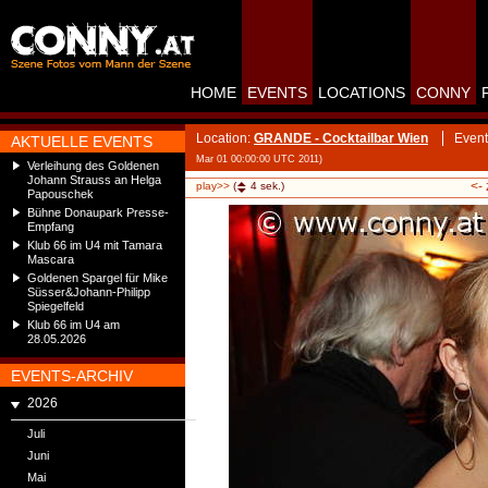
HOME
EVENTS
LOCATIONS
CONNY
Location:
GRANDE - Cocktailbar Wien
Event
AKTUELLE EVENTS
Mar 01 00:00:00 UTC 2011)
Verleihung des Goldenen
Johann Strauss an Helga
<-
play>>
(
4
sek.)
Papouschek
Bühne Donaupark Presse-
Empfang
Klub 66 im U4 mit Tamara
Mascara
Goldenen Spargel für Mike
Süsser&Johann-Philipp
Spiegelfeld
Klub 66 im U4 am
28.05.2026
EVENTS-ARCHIV
2026
Juli
Juni
Mai