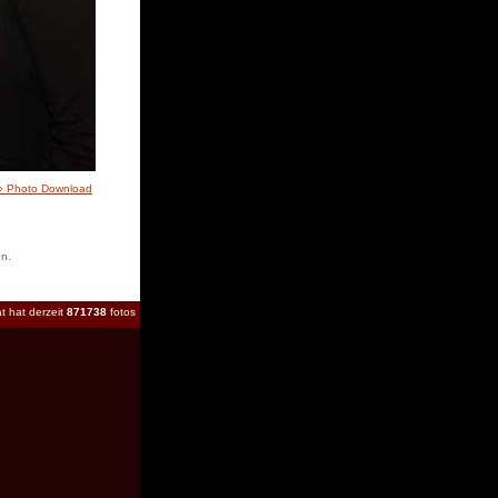
» Photo Download
en.
t hat derzeit
871738
fotos