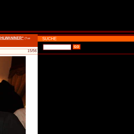
SCHLWANINER“
SUCHE
(Tue
15
/56