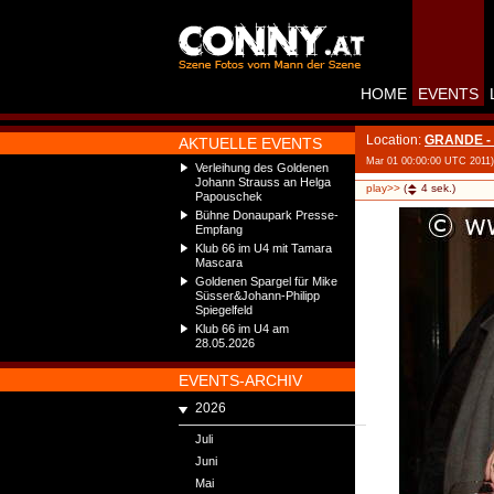
HOME
EVENTS
Location:
GRANDE - 
AKTUELLE EVENTS
Mar 01 00:00:00 UTC 2011)
Verleihung des Goldenen
Johann Strauss an Helga
play>>
(
4
sek.)
Papouschek
Bühne Donaupark Presse-
Empfang
Klub 66 im U4 mit Tamara
Mascara
Goldenen Spargel für Mike
Süsser&Johann-Philipp
Spiegelfeld
Klub 66 im U4 am
28.05.2026
EVENTS-ARCHIV
2026
Juli
Juni
Mai