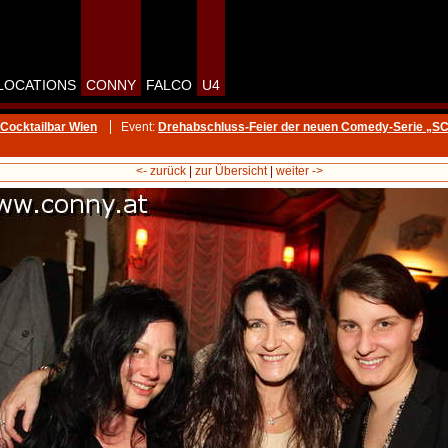
LOCATIONS
CONNY
FALCO
U4
Cocktailbar Wien
Event:
Drehabschluss-Feier der neuen Comedy-Serie „
<- zurück
|
zur Übersicht
|
weiter ->