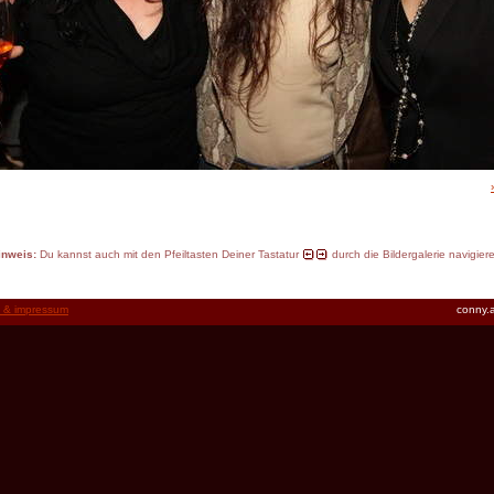
inweis:
Du kannst auch mit den Pfeiltasten Deiner Tastatur
durch die Bildergalerie navigier
t & impressum
conny.a