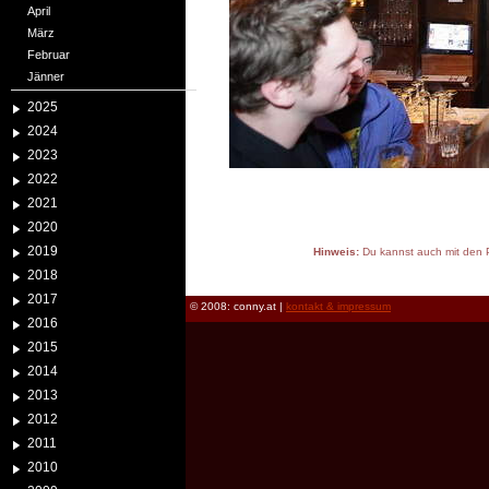
April
März
Februar
Jänner
2025
2024
2023
2022
2021
2020
2019
Hinweis:
Du kannst auch mit den P
reload
2018
2017
© 2008: conny.at |
kontakt & impressum
2016
2015
2014
2013
2012
2011
2010