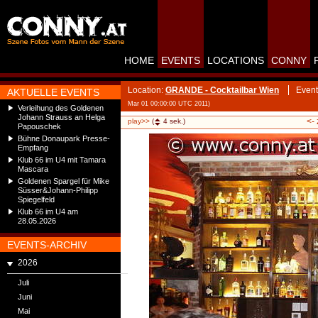
HOME
EVENTS
LOCATIONS
CONNY
Location:
GRANDE - Cocktailbar Wien
Event
AKTUELLE EVENTS
Mar 01 00:00:00 UTC 2011)
Verleihung des Goldenen
Johann Strauss an Helga
<-
play>>
(
4
sek.)
Papouschek
Bühne Donaupark Presse-
Empfang
Klub 66 im U4 mit Tamara
Mascara
Goldenen Spargel für Mike
Süsser&Johann-Philipp
Spiegelfeld
Klub 66 im U4 am
28.05.2026
EVENTS-ARCHIV
2026
Juli
Juni
Mai