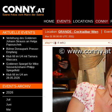
HOME
EVENTS
LOCATIONS
CONNY
Location:
GRANDE - Cocktailbar Wien
Event
AKTUELLE EVENTS
Mar 01 00:00:00 UTC 2011)
Verleihung des Goldenen
Johann Strauss an Helga
<-
play>>
(
4
sek.)
Papouschek
Bühne Donaupark Presse-
Empfang
Klub 66 im U4 mit Tamara
Mascara
Goldenen Spargel für Mike
Süsser&Johann-Philipp
Spiegelfeld
Klub 66 im U4 am
28.05.2026
EVENTS-ARCHIV
2026
Juli
Juni
Mai