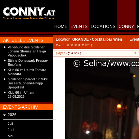
HOME
EVENTS
LOCATIONS
CONNY
Location:
GRANDE - Cocktailbar Wien
Event
AKTUELLE EVENTS
Mar 01 00:00:00 UTC 2011)
Verleihung des Goldenen
Johann Strauss an Helga
<-
play>>
(
4
sek.)
Papouschek
Bühne Donaupark Presse-
Empfang
Klub 66 im U4 mit Tamara
Mascara
Goldenen Spargel für Mike
Süsser&Johann-Philipp
Spiegelfeld
Klub 66 im U4 am
28.05.2026
EVENTS-ARCHIV
2026
Juli
Juni
Mai