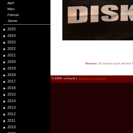
April
März
Februar
Jänner
2025
2024
2023
2022
2021
2020
Hinweis:
Du kannst auch mit den P
2019
reload
2018
© 2008: conny.at |
kontakt & impressum
2017
2016
2015
2014
2013
2012
2011
2010