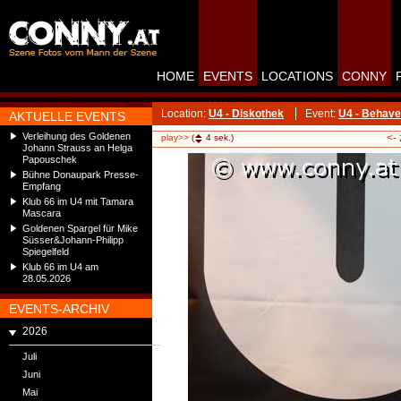
HOME
EVENTS
LOCATIONS
CONNY
Location:
U4 - Diskothek
Event:
U4 - Behav
AKTUELLE EVENTS
Verleihung des Goldenen
<-
play>>
(
4
sek.)
Johann Strauss an Helga
Papouschek
Bühne Donaupark Presse-
Empfang
Klub 66 im U4 mit Tamara
Mascara
Goldenen Spargel für Mike
Süsser&Johann-Philipp
Spiegelfeld
Klub 66 im U4 am
28.05.2026
EVENTS-ARCHIV
2026
Juli
Juni
Mai