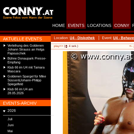
HOME
EVENTS
LOCATIONS
CONNY
Location:
U4 - Diskothek
Event:
U4 - Behav
AKTUELLE EVENTS
Verleihung des Goldenen
<-
play>>
(
4
sek.)
Johann Strauss an Helga
Papouschek
Bühne Donaupark Presse-
Empfang
Klub 66 im U4 mit Tamara
Mascara
Goldenen Spargel für Mike
Süsser&Johann-Philipp
Spiegelfeld
Klub 66 im U4 am
28.05.2026
EVENTS-ARCHIV
2026
Juli
Juni
Mai