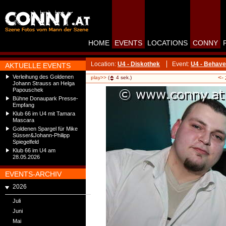
HOME
EVENTS
LOCATIONS
CONNY
Location:
U4 - Diskothek
Event:
U4 - Behav
AKTUELLE EVENTS
Verleihung des Goldenen
<-
play>>
(
4
sek.)
Johann Strauss an Helga
Papouschek
Bühne Donaupark Presse-
Empfang
Klub 66 im U4 mit Tamara
Mascara
Goldenen Spargel für Mike
Süsser&Johann-Philipp
Spiegelfeld
Klub 66 im U4 am
28.05.2026
EVENTS-ARCHIV
2026
Juli
Juni
Mai