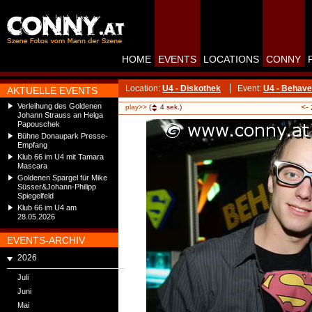
HOME
EVENTS
LOCATIONS
CONNY
Location:
U4 - Diskothek
Event:
U4 - Behav
AKTUELLE EVENTS
Verleihung des Goldenen
<-
play>>
(
4
sek.)
Johann Strauss an Helga
Papouschek
Bühne Donaupark Presse-
Empfang
Klub 66 im U4 mit Tamara
Mascara
Goldenen Spargel für Mike
Süsser&Johann-Philipp
Spiegelfeld
Klub 66 im U4 am
28.05.2026
EVENTS-ARCHIV
2026
Juli
Juni
Mai