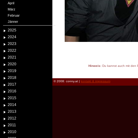
April
März
Februar
Jänner
2025
2024
2023
2022
2021
2020
Hinweis:
Du kannst auch mit den P
2019
reload
2018
© 2008: conny.at |
kontakt & impressum
2017
2016
2015
2014
2013
2012
2011
2010