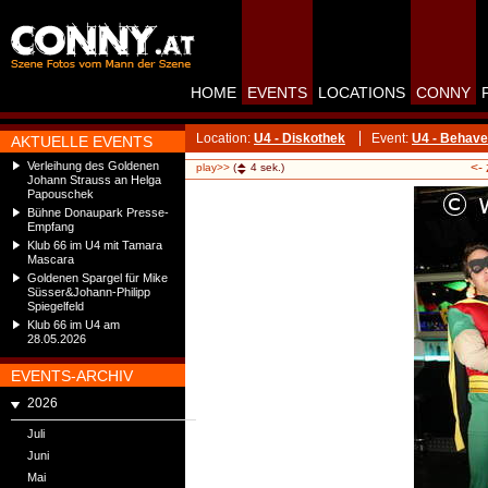
HOME
EVENTS
LOCATIONS
CONNY
Location:
U4 - Diskothek
Event:
U4 - Behav
AKTUELLE EVENTS
Verleihung des Goldenen
<-
play>>
(
4
sek.)
Johann Strauss an Helga
Papouschek
Bühne Donaupark Presse-
Empfang
Klub 66 im U4 mit Tamara
Mascara
Goldenen Spargel für Mike
Süsser&Johann-Philipp
Spiegelfeld
Klub 66 im U4 am
28.05.2026
EVENTS-ARCHIV
2026
Juli
Juni
Mai