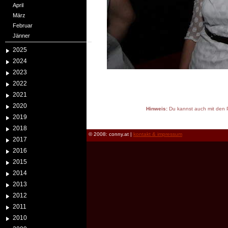
April
März
Februar
Jänner
2025
2024
2023
2022
2021
2020
Hinweis:
Du kannst auch mit den P
2019
reload
2018
© 2008: conny.at |
kontakt & impressum
2017
2016
2015
2014
2013
2012
2011
2010