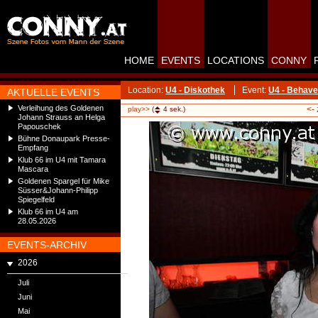
HOME
EVENTS
LOCATIONS
CONNY
Location:
U4 - Diskothek
Event:
U4 - Behav
AKTUELLE EVENTS
Verleihung des Goldenen
<-
play>>
(
4
sek.)
Johann Strauss an Helga
Papouschek
Bühne Donaupark Presse-
Empfang
Klub 66 im U4 mit Tamara
Mascara
Goldenen Spargel für Mike
Süsser&Johann-Philipp
Spiegelfeld
Klub 66 im U4 am
28.05.2026
EVENTS-ARCHIV
2026
Juli
Juni
Mai