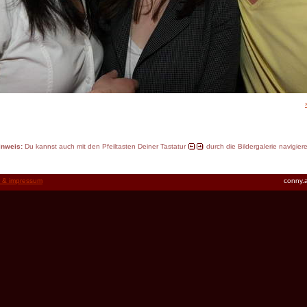
inweis:
Du kannst auch mit den Pfeiltasten Deiner Tastatur
durch die Bildergalerie navigier
t & impressum
conny.a