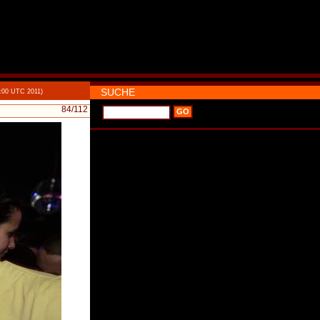
SUCHE
0:00 UTC 2011)
84
/112