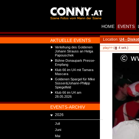
HOME
EVENTS
Location:
U4 - Disko
AKTUELLE EVENTS
Verleihung des Goldenen
play>>
(
4
sek.)
Johann Strauss an Helga
Papouschek
Bühne Donaupark Presse-
Empfang
Klub 66 im U4 mit Tamara
Mascara
Goldenen Spargel für Mike
Süsser&Johann-Philipp
Spiegelfeld
Klub 66 im U4 am
28.05.2026
EVENTS-ARCHIV
2026
Juli
Juni
Mai