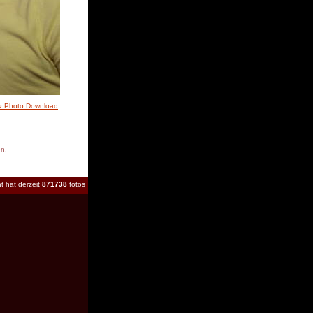
» Photo Download
en.
t hat derzeit
871738
fotos