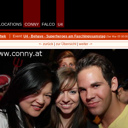
LOCATIONS
CONNY
FALCO
U4
thek
Event:
U4 - Behave - Superheroes am Faschingssamstag
(Sat Mar 05 00:0
<- zurück
|
zur Übersicht
|
weiter ->