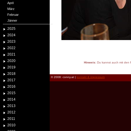
April
März
Februar
Jänner
2025
2024
2023
2022
2021
2020
Hinweis:
Du kannst auch mit den P
2019
reload
2018
© 2008: conny.at |
kontakt & impressum
2017
2016
2015
2014
2013
2012
2011
2010