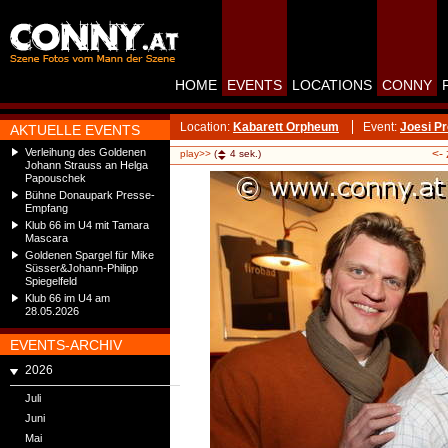
HOME
EVENTS
LOCATIONS
CONNY
Location:
Kabarett Orpheum
Event:
Joesi P
AKTUELLE EVENTS
Verleihung des Goldenen
<-
play>>
(
4
sek.)
Johann Strauss an Helga
Papouschek
Bühne Donaupark Presse-
Empfang
Klub 66 im U4 mit Tamara
Mascara
Goldenen Spargel für Mike
Süsser&Johann-Philipp
Spiegelfeld
Klub 66 im U4 am
28.05.2026
EVENTS-ARCHIV
2026
Juli
Juni
Mai