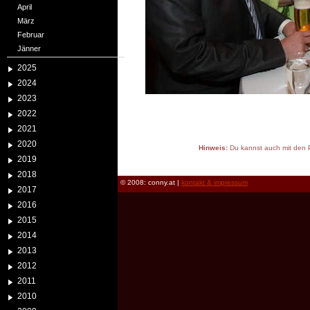
April
März
Februar
Jänner
2025
2024
2023
2022
2021
2020
Hinweis:
Du kannst auch mit den P
2019
reload
2018
© 2008: conny.at |
kontakt & impressum
2017
2016
2015
2014
2013
2012
2011
2010