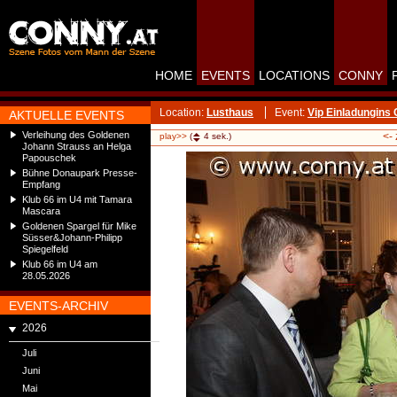
HOME
EVENTS
LOCATIONS
CONNY
Location:
Lusthaus
Event:
Vip Einladungins
AKTUELLE EVENTS
Verleihung des Goldenen
<-
play>>
(
4
sek.)
Johann Strauss an Helga
Papouschek
Bühne Donaupark Presse-
Empfang
Klub 66 im U4 mit Tamara
Mascara
Goldenen Spargel für Mike
Süsser&Johann-Philipp
Spiegelfeld
Klub 66 im U4 am
28.05.2026
EVENTS-ARCHIV
2026
Juli
Juni
Mai