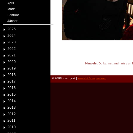
April
März
Februar
Jänner
2025
2024
2023
2022
2021
2020
Hinweis:
Du kannst auch mit den P
2019
reload
2018
© 2008: conny.at |
kontakt & impressum
2017
2016
2015
2014
2013
2012
2011
2010