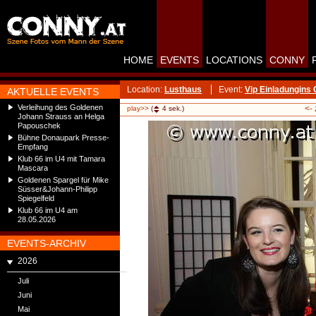
HOME
EVENTS
LOCATIONS
CONNY
Location:
Lusthaus
Event:
Vip Einladungins
AKTUELLE EVENTS
Verleihung des Goldenen
<-
play>>
(
4
sek.)
Johann Strauss an Helga
Papouschek
Bühne Donaupark Presse-
Empfang
Klub 66 im U4 mit Tamara
Mascara
Goldenen Spargel für Mike
Süsser&Johann-Philipp
Spiegelfeld
Klub 66 im U4 am
28.05.2026
EVENTS-ARCHIV
2026
Juli
Juni
Mai