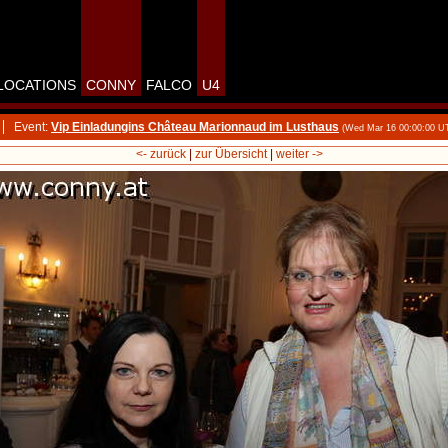
LOCATIONS
CONNY
FALCO
U4
Event:
Vip Einladungins Château Marionnaud im Lusthaus
(Wed Mar 16 00:00:00 U
<- zurück
|
zur Übersicht
|
weiter ->