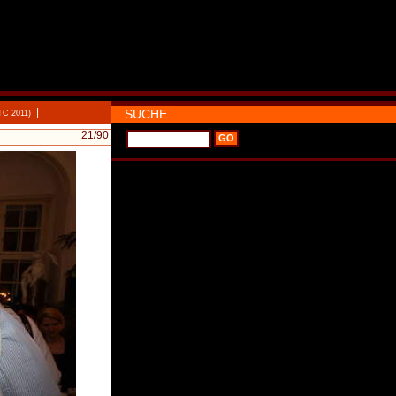
|
SUCHE
TC 2011)
21
/90