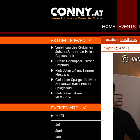
HOME
EVENTS
Location:
Lusthaus
AKTUELLE EVENTS
Verleihung des Goldenen
play>>
(
4
sek.)
Johann Strauss an Helga
Papouschek
Bühne Donaupark Presse-
Empfang
Klub 66 im U4 mit Tamara
Mascara
Goldenen Spargel für Mike
Süsser&Johann-Philipp
Spiegelfeld
Klub 66 im U4 am
28.05.2026
EVENTS-ARCHIV
2026
Juli
Juni
Mai