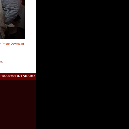
» Photo Download
en.
t hat derzeit
871738
fotos