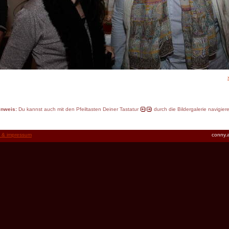
inweis:
Du kannst auch mit den Pfeiltasten Deiner Tastatur
durch die Bildergalerie navigier
t & impressum
conny.a