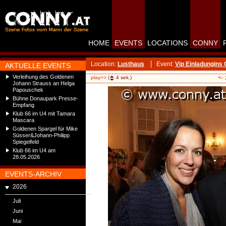
HOME
EVENTS
LOCATIONS
CONNY
Location:
Lusthaus
Event:
Vip Einladungins
AKTUELLE EVENTS
Verleihung des Goldenen
<-
play>>
(
4
sek.)
Johann Strauss an Helga
Papouschek
Bühne Donaupark Presse-
Empfang
Klub 66 im U4 mit Tamara
Mascara
Goldenen Spargel für Mike
Süsser&Johann-Philipp
Spiegelfeld
Klub 66 im U4 am
28.05.2026
EVENTS-ARCHIV
2026
Juli
Juni
Mai