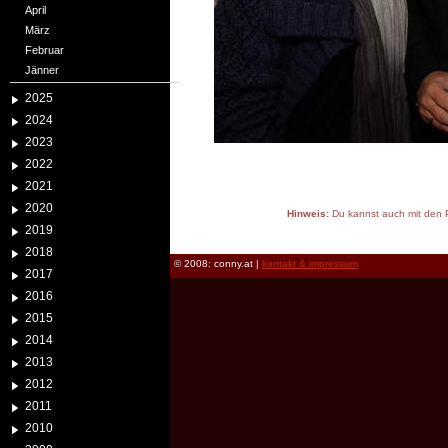
April
März
Februar
Jänner
2025
2024
2023
2022
2021
2020
Hinweis:
Du kannst auch mit den P
2019
reload
2018
© 2008: conny.at |
kontakt & impressum
2017
2016
2015
2014
2013
2012
2011
2010