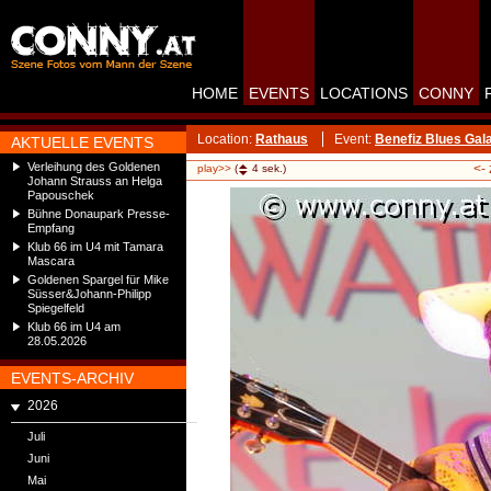
HOME
EVENTS
LOCATIONS
CONNY
Location:
Rathaus
Event:
Benefiz Blues Gal
AKTUELLE EVENTS
Verleihung des Goldenen
<-
play>>
(
4
sek.)
Johann Strauss an Helga
Papouschek
Bühne Donaupark Presse-
Empfang
Klub 66 im U4 mit Tamara
Mascara
Goldenen Spargel für Mike
Süsser&Johann-Philipp
Spiegelfeld
Klub 66 im U4 am
28.05.2026
EVENTS-ARCHIV
2026
Juli
Juni
Mai