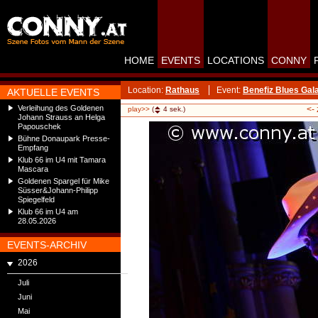
HOME
EVENTS
LOCATIONS
CONNY
Location:
Rathaus
Event:
Benefiz Blues Gal
AKTUELLE EVENTS
Verleihung des Goldenen
<-
play>>
(
4
sek.)
Johann Strauss an Helga
Papouschek
Bühne Donaupark Presse-
Empfang
Klub 66 im U4 mit Tamara
Mascara
Goldenen Spargel für Mike
Süsser&Johann-Philipp
Spiegelfeld
Klub 66 im U4 am
28.05.2026
EVENTS-ARCHIV
2026
Juli
Juni
Mai