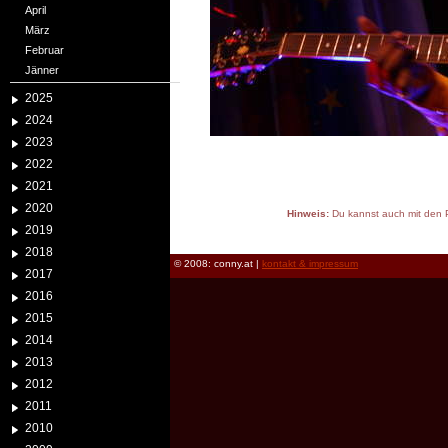
April
März
Februar
Jänner
2025
2024
2023
2022
2021
2020
Hinweis:
Du kannst auch mit den P
2019
reload
2018
© 2008: conny.at |
kontakt & impressum
2017
2016
2015
2014
2013
2012
2011
2010