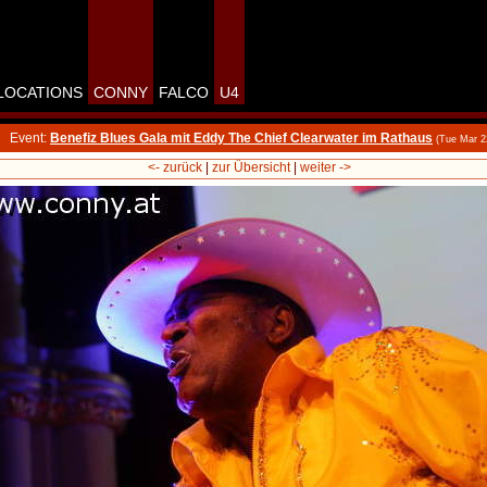
LOCATIONS
CONNY
FALCO
U4
Event:
Benefiz Blues Gala mit Eddy The Chief Clearwater im Rathaus
(Tue Mar 2
<- zurück
|
zur Übersicht
|
weiter ->