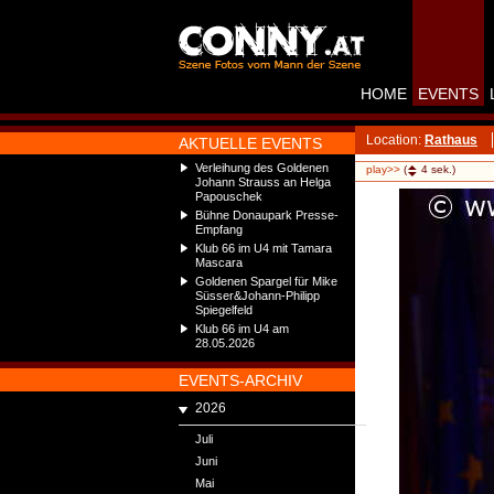
HOME
EVENTS
Location:
Rathaus
AKTUELLE EVENTS
Verleihung des Goldenen
play>>
(
4
sek.)
Johann Strauss an Helga
Papouschek
Bühne Donaupark Presse-
Empfang
Klub 66 im U4 mit Tamara
Mascara
Goldenen Spargel für Mike
Süsser&Johann-Philipp
Spiegelfeld
Klub 66 im U4 am
28.05.2026
EVENTS-ARCHIV
2026
Juli
Juni
Mai