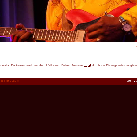
inweis:
Du kannst auch mit den Pfeiltasten Deiner Tastatur
durch die Bildergalerie navigier
t & impressum
conny.a