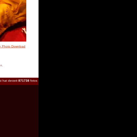
» Photo Download
en.
t hat derzeit
871738
fotos