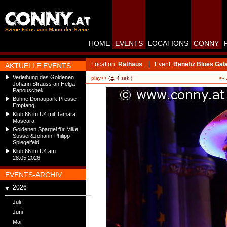
HOME
EVENTS
LOCATIONS
CONNY
Location:
Rathaus
Event:
Benefiz Blues Gal
AKTUELLE EVENTS
Verleihung des Goldenen
<-
play>>
(
4
sek.)
Johann Strauss an Helga
Papouschek
Bühne Donaupark Presse-
Empfang
Klub 66 im U4 mit Tamara
Mascara
Goldenen Spargel für Mike
Süsser&Johann-Philipp
Spiegelfeld
Klub 66 im U4 am
28.05.2026
EVENTS-ARCHIV
2026
Juli
Juni
Mai