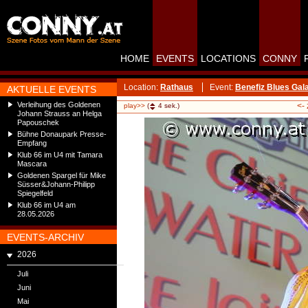
HOME
EVENTS
LOCATIONS
CONNY
Location:
Rathaus
Event:
Benefiz Blues Gal
AKTUELLE EVENTS
Verleihung des Goldenen
<-
play>>
(
4
sek.)
Johann Strauss an Helga
Papouschek
Bühne Donaupark Presse-
Empfang
Klub 66 im U4 mit Tamara
Mascara
Goldenen Spargel für Mike
Süsser&Johann-Philipp
Spiegelfeld
Klub 66 im U4 am
28.05.2026
EVENTS-ARCHIV
2026
Juli
Juni
Mai