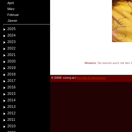
April
März
Februar
Jänner
2025
2024
2023
2022
2021
2020
Hinweis:
Du kannst auch mit den P
2019
reload
2018
© 2008: conny.at |
kontakt & impressum
2017
2016
2015
2014
2013
2012
2011
2010