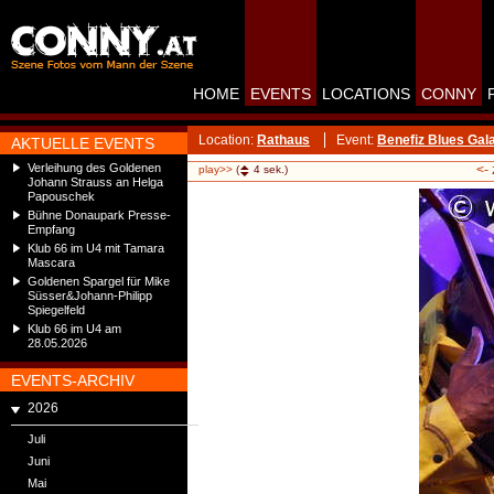
HOME
EVENTS
LOCATIONS
CONNY
Location:
Rathaus
Event:
Benefiz Blues Gal
AKTUELLE EVENTS
Verleihung des Goldenen
<-
play>>
(
4
sek.)
Johann Strauss an Helga
Papouschek
Bühne Donaupark Presse-
Empfang
Klub 66 im U4 mit Tamara
Mascara
Goldenen Spargel für Mike
Süsser&Johann-Philipp
Spiegelfeld
Klub 66 im U4 am
28.05.2026
EVENTS-ARCHIV
2026
Juli
Juni
Mai