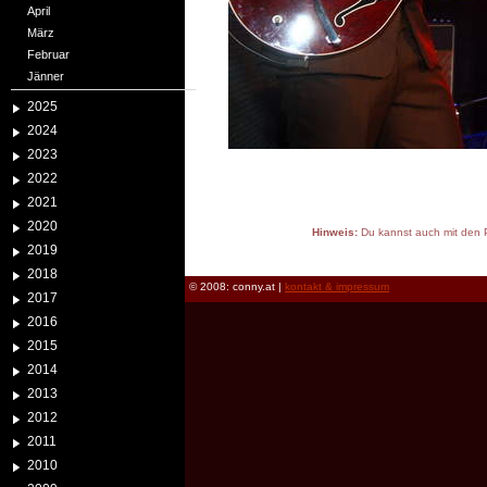
April
März
Februar
Jänner
2025
2024
2023
2022
2021
2020
Hinweis:
Du kannst auch mit den P
2019
reload
2018
© 2008: conny.at |
kontakt & impressum
2017
2016
2015
2014
2013
2012
2011
2010