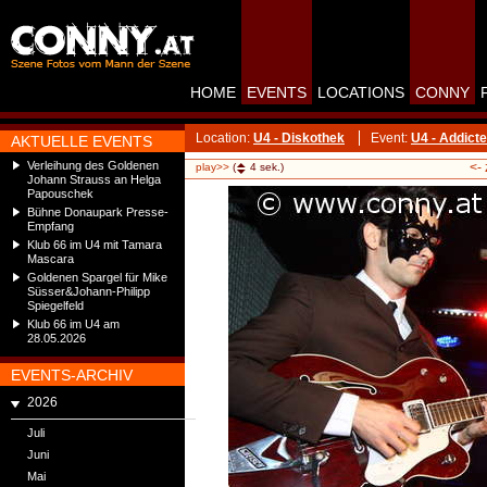
HOME
EVENTS
LOCATIONS
CONNY
Location:
U4 - Diskothek
Event:
U4 - Addicte
AKTUELLE EVENTS
Verleihung des Goldenen
<-
play>>
(
4
sek.)
Johann Strauss an Helga
Papouschek
Bühne Donaupark Presse-
Empfang
Klub 66 im U4 mit Tamara
Mascara
Goldenen Spargel für Mike
Süsser&Johann-Philipp
Spiegelfeld
Klub 66 im U4 am
28.05.2026
EVENTS-ARCHIV
2026
Juli
Juni
Mai