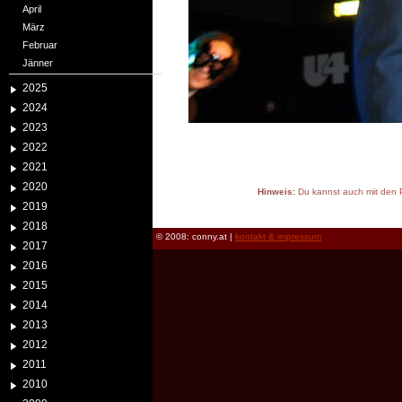
April
März
Februar
Jänner
2025
2024
2023
2022
2021
2020
Hinweis:
Du kannst auch mit den P
2019
reload
2018
© 2008: conny.at |
kontakt & impressum
2017
2016
2015
2014
2013
2012
2011
2010