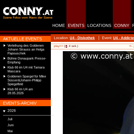
HOME
EVENTS
LOCATIONS
CONNY
Location:
U4 - Diskothek
Event:
U4 - Addicte
AKTUELLE EVENTS
Verleihung des Goldenen
<-
play>>
(
4
sek.)
Johann Strauss an Helga
Papouschek
Bühne Donaupark Presse-
Empfang
Klub 66 im U4 mit Tamara
Mascara
Goldenen Spargel für Mike
Süsser&Johann-Philipp
Spiegelfeld
Klub 66 im U4 am
28.05.2026
EVENTS-ARCHIV
2026
Juli
Juni
Mai