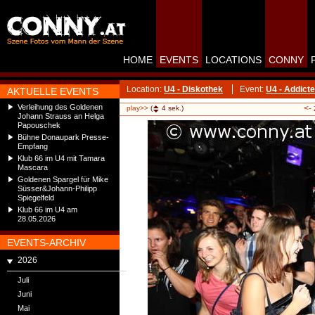
HOME
EVENTS
LOCATIONS
CONNY
Location:
U4 - Diskothek
Event:
U4 - Addicte
AKTUELLE EVENTS
Verleihung des Goldenen
<-
play>>
(
4
sek.)
Johann Strauss an Helga
Papouschek
Bühne Donaupark Presse-
Empfang
Klub 66 im U4 mit Tamara
Mascara
Goldenen Spargel für Mike
Süsser&Johann-Philipp
Spiegelfeld
Klub 66 im U4 am
28.05.2026
EVENTS-ARCHIV
2026
Juli
Juni
Mai