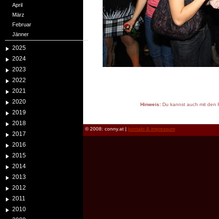
April
März
Februar
Jänner
2025
2024
2023
2022
2021
2020
Hinweis:
Du kannst auch mit den P
2019
reload
2018
© 2008: conny.at |
kontakt & impressum
2017
2016
2015
2014
2013
2012
2011
2010