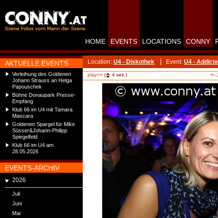
HOME
EVENTS
LOCATIONS
CONNY
Location:
U4 - Diskothek
Event:
U4 - Addicte
AKTUELLE EVENTS
Verleihung des Goldenen
<-
play>>
(
4
sek.)
Johann Strauss an Helga
Papouschek
Bühne Donaupark Presse-
Empfang
Klub 66 im U4 mit Tamara
Mascara
Goldenen Spargel für Mike
Süsser&Johann-Philipp
Spiegelfeld
Klub 66 im U4 am
28.05.2026
EVENTS-ARCHIV
2026
Juli
Juni
Mai