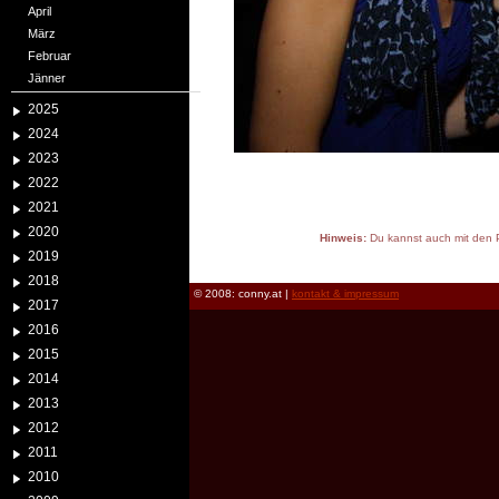
April
März
Februar
Jänner
2025
2024
2023
2022
2021
2020
Hinweis:
Du kannst auch mit den P
2019
reload
2018
© 2008: conny.at |
kontakt & impressum
2017
2016
2015
2014
2013
2012
2011
2010