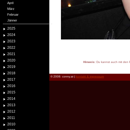
April
März
Februar
Jänner
2025
2024
2023
2022
2021
2020
Hinweis:
Du kannst auch mit den P
2019
reload
2018
© 2008: conny.at |
kontakt & impressum
2017
2016
2015
2014
2013
2012
2011
2010