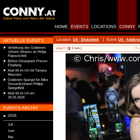
HOME
EVENTS
LOCATIONS
CONNY
Location:
U4 - Diskothek
Event:
U4 - Addicte
AKTUELLE EVENTS
Verleihung des Goldenen
<-
play>>
(
4
sek.)
Johann Strauss an Helga
Papouschek
Bühne Donaupark Presse-
Empfang
Klub 66 im U4 mit Tamara
Mascara
Goldenen Spargel für Mike
Süsser&Johann-Philipp
Spiegelfeld
Klub 66 im U4 am
28.05.2026
EVENTS-ARCHIV
2026
Juli
Juni
Mai