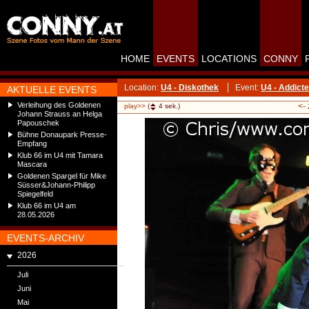
HOME
EVENTS
LOCATIONS
CONNY
Location:
U4 - Diskothek
Event:
U4 - Addicte
AKTUELLE EVENTS
Verleihung des Goldenen
<-
play>>
(
4
sek.)
Johann Strauss an Helga
Papouschek
Bühne Donaupark Presse-
Empfang
Klub 66 im U4 mit Tamara
Mascara
Goldenen Spargel für Mike
Süsser&Johann-Philipp
Spiegelfeld
Klub 66 im U4 am
28.05.2026
EVENTS-ARCHIV
2026
Juli
Juni
Mai