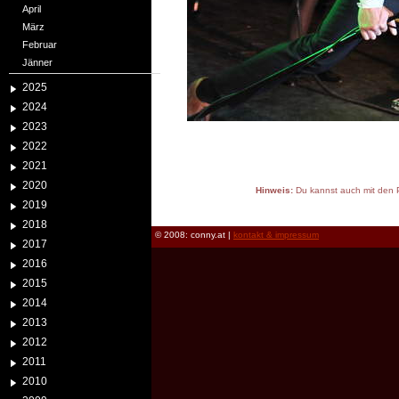
April
März
Februar
Jänner
2025
2024
2023
2022
2021
2020
Hinweis:
Du kannst auch mit den P
2019
reload
2018
© 2008: conny.at |
kontakt & impressum
2017
2016
2015
2014
2013
2012
2011
2010