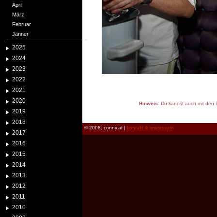
April
März
Februar
Jänner
2025
2024
2023
2022
2021
2020
Hinweis:
Du kannst auch mit den P
2019
reload
2018
© 2008: conny.at |
kontakt & impressum
2017
2016
2015
2014
2013
2012
2011
2010