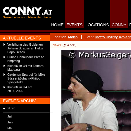
HOME
EVENTS
LOCATIONS
CONNY
Location:
Motto
Event:
Motto Charity Adven
AKTUELLE EVENTS
Verleihung des Goldenen
play>>
(
4
sek.)
Johann Strauss an Helga
Papouschek
Bühne Donaupark Presse-
Empfang
Klub 66 im U4 mit Tamara
Mascara
Goldenen Spargel für Mike
Süsser&Johann-Philipp
Spiegelfeld
Klub 66 im U4 am
28.05.2026
EVENTS-ARCHIV
2026
Juli
Juni
Mai