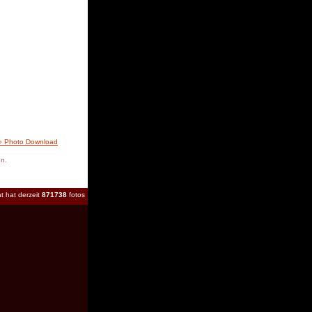
» Photo Download
en.
t hat derzeit
871738
fotos