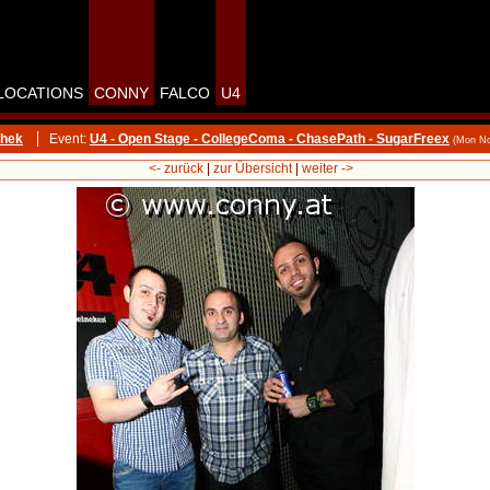
LOCATIONS
CONNY
FALCO
U4
thek
Event:
U4 - Open Stage - CollegeComa - ChasePath - SugarFreex
(Mon No
<- zurück
|
zur Übersicht
|
weiter ->