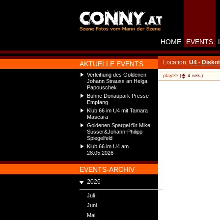
HOME
EVENTS
Location:
U4 - Disko
AKTUELLE EVENTS
Verleihung des Goldenen
play>>
(
4
sek.)
Johann Strauss an Helga
Papouschek
Bühne Donaupark Presse-
Empfang
Klub 66 im U4 mit Tamara
Mascara
Goldenen Spargel für Mike
Süsser&Johann-Philipp
Spiegelfeld
Klub 66 im U4 am
28.05.2026
EVENTS-ARCHIV
2026
Juli
Juni
Mai