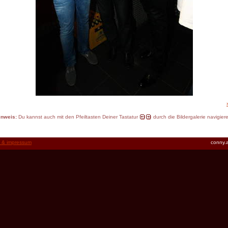
inweis:
Du kannst auch mit den Pfeiltasten Deiner Tastatur
durch die Bildergalerie navigier
t & impressum
conny.a