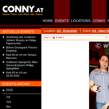
HOME
EVENTS
LOCATIONS
CONNY
Location:
U4 - Diskothek
Event:
U4 - Open S
AKTUELLE EVENTS
Verleihung des Goldenen
<-
play>>
(
4
sek.)
Johann Strauss an Helga
Papouschek
Bühne Donaupark Presse-
Empfang
Klub 66 im U4 mit Tamara
Mascara
Goldenen Spargel für Mike
Süsser&Johann-Philipp
Spiegelfeld
Klub 66 im U4 am
28.05.2026
EVENTS-ARCHIV
2026
Juli
Juni
Mai