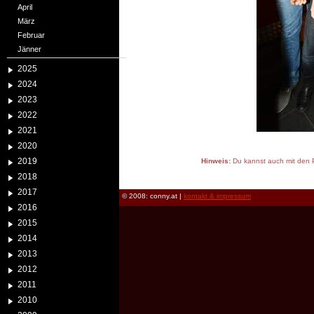
April
März
Februar
Jänner
2025
2024
2023
2022
2021
2020
2019
Hinweis:
Du kannst auch mit den P
reload
2018
2017
© 2008: conny.at |
kontakt & impressum
2016
2015
2014
2013
2012
2011
2010