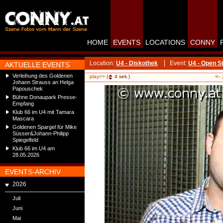
HOME
EVENTS
LOCATIONS
CONNY
Location:
U4 - Diskothek
Event:
U4 - Open S
AKTUELLE EVENTS
Verleihung des Goldenen
<-
play>>
(
4
sek.)
Johann Strauss an Helga
Papouschek
Bühne Donaupark Presse-
Empfang
Klub 66 im U4 mit Tamara
Mascara
Goldenen Spargel für Mike
Süsser&Johann-Philipp
Spiegelfeld
Klub 66 im U4 am
28.05.2026
EVENTS-ARCHIV
2026
Juli
Juni
Mai