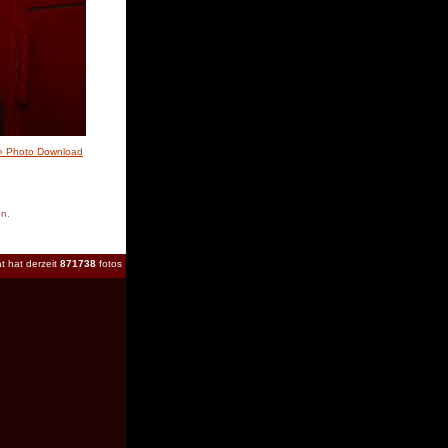
» Photo Download
en.
t hat derzeit
871738
fotos