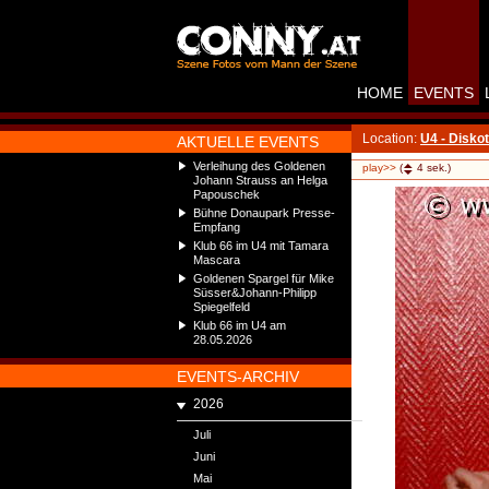
HOME
EVENTS
Location:
U4 - Disko
AKTUELLE EVENTS
Verleihung des Goldenen
play>>
(
4
sek.)
Johann Strauss an Helga
Papouschek
Bühne Donaupark Presse-
Empfang
Klub 66 im U4 mit Tamara
Mascara
Goldenen Spargel für Mike
Süsser&Johann-Philipp
Spiegelfeld
Klub 66 im U4 am
28.05.2026
EVENTS-ARCHIV
2026
Juli
Juni
Mai