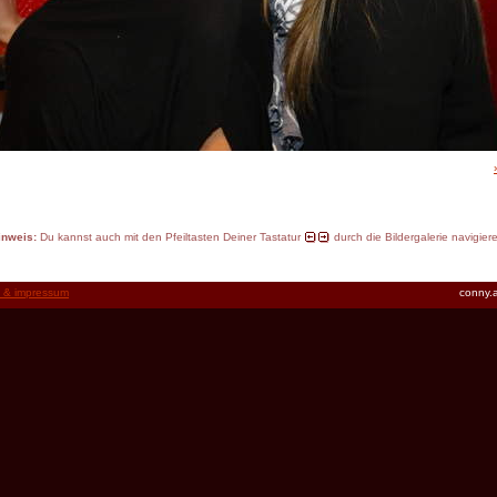
inweis:
Du kannst auch mit den Pfeiltasten Deiner Tastatur
durch die Bildergalerie navigier
t & impressum
conny.a