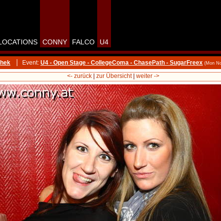
LOCATIONS
CONNY
FALCO
U4
thek
Event:
U4 - Open Stage - CollegeComa - ChasePath - SugarFreex
(Mon No
<- zurück
|
zur Übersicht
|
weiter ->