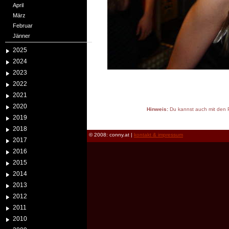
April
März
Februar
Jänner
2025
2024
2023
2022
2021
2020
Hinweis:
Du kannst auch mit den P
2019
reload
2018
© 2008: conny.at |
kontakt & impressum
2017
2016
2015
2014
2013
2012
2011
2010