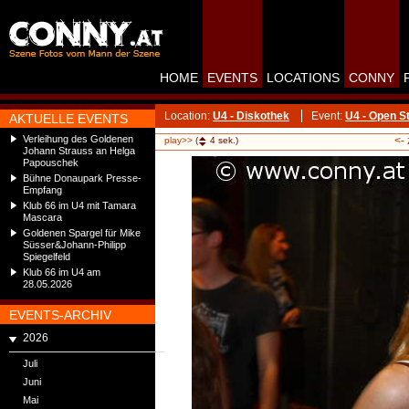
HOME
EVENTS
LOCATIONS
CONNY
Location:
U4 - Diskothek
Event:
U4 - Open S
AKTUELLE EVENTS
Verleihung des Goldenen
<-
play>>
(
4
sek.)
Johann Strauss an Helga
Papouschek
Bühne Donaupark Presse-
Empfang
Klub 66 im U4 mit Tamara
Mascara
Goldenen Spargel für Mike
Süsser&Johann-Philipp
Spiegelfeld
Klub 66 im U4 am
28.05.2026
EVENTS-ARCHIV
2026
Juli
Juni
Mai