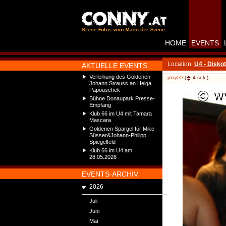
HOME
EVENTS
Location:
U4 - Disko
AKTUELLE EVENTS
Verleihung des Goldenen
play>>
(
4
sek.)
Johann Strauss an Helga
Papouschek
Bühne Donaupark Presse-
Empfang
Klub 66 im U4 mit Tamara
Mascara
Goldenen Spargel für Mike
Süsser&Johann-Philipp
Spiegelfeld
Klub 66 im U4 am
28.05.2026
EVENTS-ARCHIV
2026
Juli
Juni
Mai