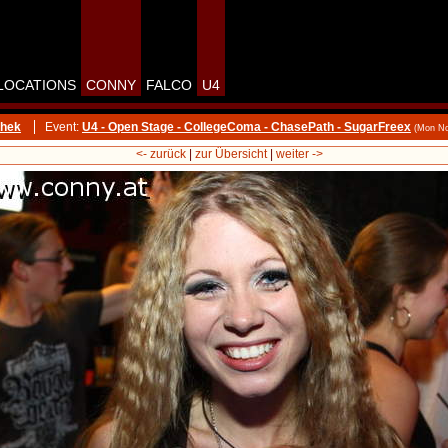
LOCATIONS
CONNY
FALCO
U4
thek
Event:
U4 - Open Stage - CollegeComa - ChasePath - SugarFreex
(Mon No
<- zurück
|
zur Übersicht
|
weiter ->