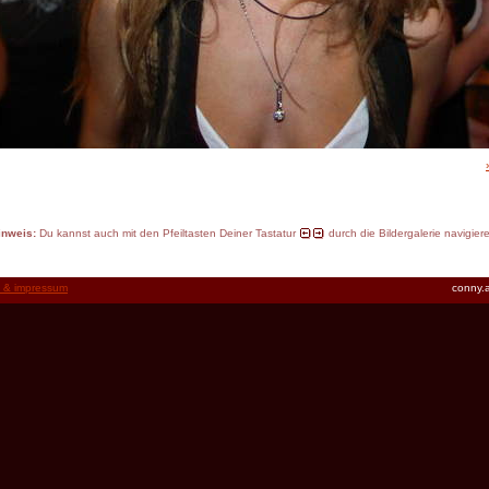
inweis:
Du kannst auch mit den Pfeiltasten Deiner Tastatur
durch die Bildergalerie navigier
t & impressum
conny.a