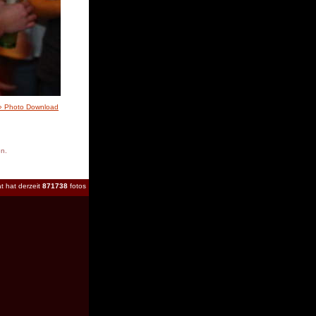
» Photo Download
en.
t hat derzeit
871738
fotos