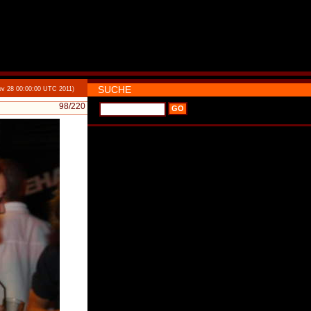
SUCHE
v 28 00:00:00 UTC 2011)
98
/220