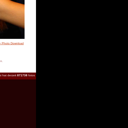
» Photo Download
en.
t hat derzeit
871738
fotos