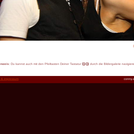
inweis:
Du kannst auch mit den Pfeiltasten Deiner Tastatur
durch die Bildergalerie navigier
t & impressum
conny.a