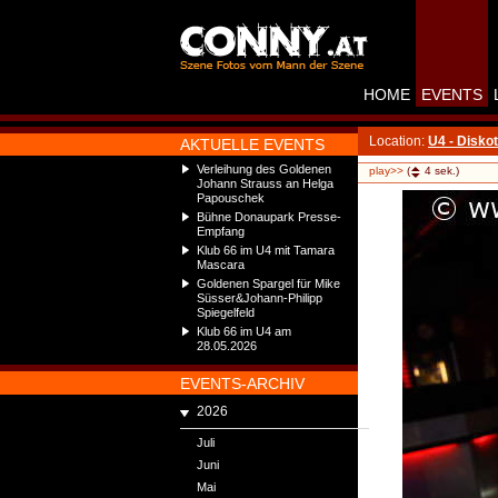
HOME
EVENTS
Location:
U4 - Disko
AKTUELLE EVENTS
Verleihung des Goldenen
play>>
(
4
sek.)
Johann Strauss an Helga
Papouschek
Bühne Donaupark Presse-
Empfang
Klub 66 im U4 mit Tamara
Mascara
Goldenen Spargel für Mike
Süsser&Johann-Philipp
Spiegelfeld
Klub 66 im U4 am
28.05.2026
EVENTS-ARCHIV
2026
Juli
Juni
Mai