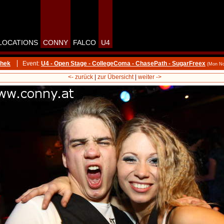
LOCATIONS
CONNY
FALCO
U4
thek
Event:
U4 - Open Stage - CollegeComa - ChasePath - SugarFreex
(Mon No
<- zurück
|
zur Übersicht
|
weiter ->