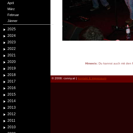
April
März
Februar
Jänner
2025
2024
2023
2022
2021
2020
Hinweis:
Du kannst auch mit den P
2019
reload
2018
© 2008: conny.at |
kontakt & impressum
2017
2016
2015
2014
2013
2012
2011
2010