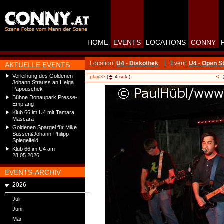
HOME
EVENTS
LOCATIONS
CONNY
Location:
U4 - Diskothek
Event:
U4 - Open S
AKTUELLE EVENTS
Verleihung des Goldenen
<-
play>>
(
4
sek.)
Johann Strauss an Helga
Papouschek
Bühne Donaupark Presse-
Empfang
Klub 66 im U4 mit Tamara
Mascara
Goldenen Spargel für Mike
Süsser&Johann-Philipp
Spiegelfeld
Klub 66 im U4 am
28.05.2026
EVENTS-ARCHIV
2026
Juli
Juni
Mai